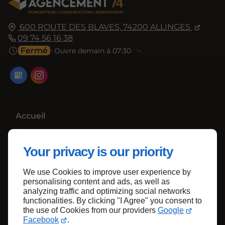
600 ROUTE DES BLAVES,
74200
ALLINGES
09 74 56 16 38
Fermé
⋅ Ouvre demain à 07:30
Accueil
Contactez-nous
Mentions légales
Your privacy is our priority
Plan du site
We use Cookies to improve user experience by
personalising content and ads, as well as
analyzing traffic and optimizing social networks
functionalities. By clicking "I Agree" you consent to
Haut de page
the use of Cookies from our providers
Google
Facebook
.