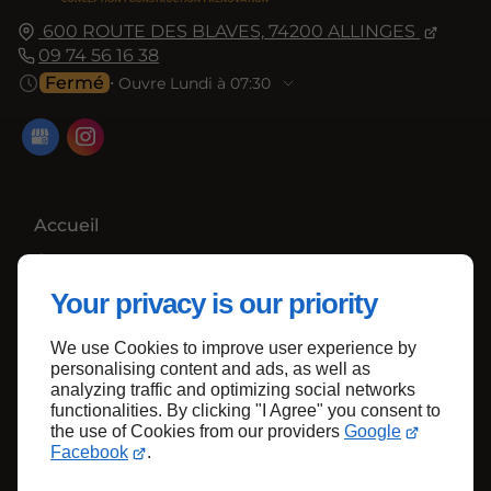
600 ROUTE DES BLAVES,
74200
ALLINGES
09 74 56 16 38
Fermé
⋅ Ouvre Lundi à 07:30
Accueil
Contactez-nous
Mentions légales
Your privacy is our priority
Plan du site
We use Cookies to improve user experience by
personalising content and ads, as well as
analyzing traffic and optimizing social networks
functionalities. By clicking "I Agree" you consent to
Haut de page
the use of Cookies from our providers
Google
Facebook
.