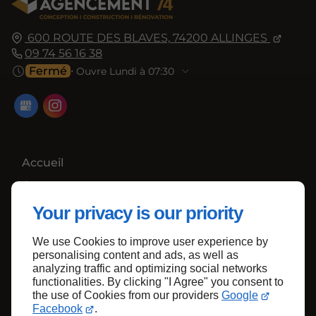
600 ROUTE DES BLAVES,
74200
ALLINGES
09 74 56 16 38
Fermé
⋅ Ouvre Lundi à 07:30
Accueil
Contactez-nous
Mentions légales
Your privacy is our priority
Plan du site
We use Cookies to improve user experience by
personalising content and ads, as well as
analyzing traffic and optimizing social networks
functionalities. By clicking "I Agree" you consent to
Haut de page
the use of Cookies from our providers
Google
Facebook
.